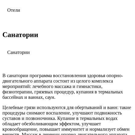
Отели
Cанаторий Gashalti 5*
Санатории
Санатории
Санаторно-курортный комплекс «Mriya Resort & SPA» 5*
В санатории программа восстановления здоровья опорно-
двигательного аппарата состоит из целого комплекса
мероприятий: лечебного массажа и гимнастики,
физиотерапии, грязевых процедур, купания в термальных
бассейнах и ваннах, саун.
Целебные грязи используются для обертываний и ванн: такие
процедуры снимают воспаление, улучшают подвижность
суставов и позвоночника. Купание в термальных водах
обладает обезболивающим эффектом, улучшает
кровообращение, повышает иммунитет и нормализует обмен
веществ. Массаж в лечении опорно-двигательного аппарата