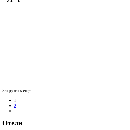
Thermae Sylla Spa & Wellness Hotel 4*
Абано Терме
Бад Райхенхаль
Бад Тацмансдорф
Бад Хофгаштайн
Баден-Баден
Биарриц
Киберон
Лечение на Мертвом Море
Ля Боль
Нафталан
Озеро Хевиз
Загрузить еще
1
2
Отели