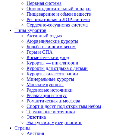
Нервная система
Опорно-двигательный аппарат
Пищеварение и обмен веществ
Респираторная и ЛОР-система
Сердечно-сосудистая система
Типы курортов
Активный отдых
Аюрведические курорты
Борьба с лишним весом
Горы и СПА
Косметический уход
Курорты — ингалятории
Курорты для отдыха с детьми
Курорты талассотерапии
Минеральные курорты
Морские курорты
Радоновые источники
Релаксация и тонус
Романтическая атмосфера
Спорт и досуг под открытым небом
Термальные источники
Экзотика
Экскурсии, музеи, шопинг
Страны
Австрия