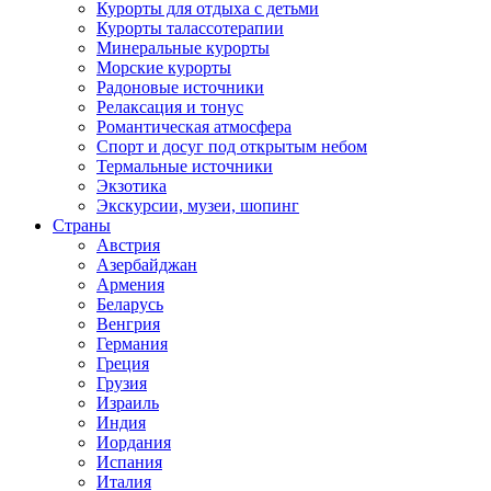
Курорты для отдыха с детьми
Курорты талассотерапии
Минеральные курорты
Морские курорты
Радоновые источники
Релаксация и тонус
Романтическая атмосфера
Спорт и досуг под открытым небом
Термальные источники
Экзотика
Экскурсии, музеи, шопинг
Страны
Австрия
Азербайджан
Армения
Беларусь
Венгрия
Германия
Греция
Грузия
Израиль
Индия
Иордания
Испания
Италия