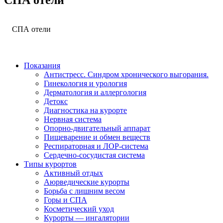
СПА отели
СПА отели
Zem Wellness Clinic Altea 5*
Показания
Антистресс. Синдром хронического выгорания.
Гинекология и урология
Дерматология и аллергология
Детокс
Диагностика на курорте
Нервная система
Опорно-двигательный аппарат
Пищеварение и обмен веществ
Респираторная и ЛОР-система
Сердечно-сосудистая система
Типы курортов
Активный отдых
Аюрведические курорты
Борьба с лишним весом
Горы и СПА
Косметический уход
Курорты — ингалятории