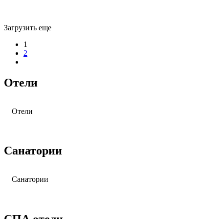
Остров Маргитсигет, Будапешт
Порторож
Загрузить еще
1
2
Отели
Отели
Клиника натуропатии «Prakriti Shakti»
Санатории
Санатории
Санаторно-курортный комплекс «Mriya Resort & SPA» 5*