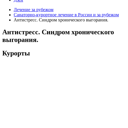
Лечение за рубежом
Санаторно-курортное лечение в России и за рубежом
Антистресс. Синдром хронического выгорания.
Антистресс. Синдром хронического
выгорания.
Курорты
Better-Aging в Швейцарии
Абано Терме
Аликанте
Баден-Баден
Белокуриха
Виши
Габала
Ля Боль
Марбелья
Медицинский велнес курорт БИОЛИ