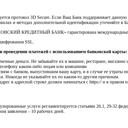
уется протокол 3D Secure. Если Ваш Банк поддерживает данную
илах и методах дополнительной идентификации уточняйте в Ба
ОСКОВСКИЙ КРЕДИТНЫЙ БАНК» гарантирована международным с
 шифрования SSL.
и проведения платежей с использованием банковской карты:
личные деньги. Не забывайте их в машине, ресторане, магазине и
о телефону каким-либо лицам или компаниям
связи с банком, выпустившим вашу карту, и в случае ее утраты 
и. Никогда не указывайте их по каким-то другим причинам.
рес в адресной строке должен начинаться с https:// и в правом
улированные услуги регламентируется статьями 26.1, 29-32 феде
ия заявления – 10 рабочих дней.