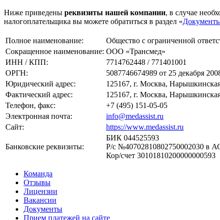
Ниже приведены
реквизиты нашей компании
, в случае нео
налогоплательщика вы можете обратиться в раздел «
Документ
Полное наименование:
Общество с ограниченной ответ
Сокращенное наименование:
ООО «Трансмед»
ИНН / КПП:
7714762448 / 771401001
ОРГН:
5087746674989 от 25 декабря 2008
Юридический адрес:
125167, г. Москва, Нарышкинская 
Фактический адрес:
125167, г. Москва, Нарышкинская 
Телефон, факс:
+7 (495) 151-05-05
Электронная почта:
info@medassist.ru
Сайт:
https://www.medassist.ru
БИК 044525593
Банковские реквизиты:
Р/с №40702810802750002030 в А
Кор/счет 30101810200000000593
Команда
Отзывы
Лицензии
Вакансии
Документы
Прием платежей на сайте