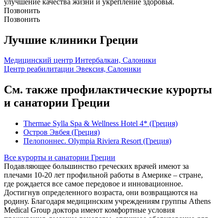
улучшение качества жизни и укрепление здоровья.
Позвонить
Позвонить
Лучшие клиники Греции
Медицинский центр Интербалкан, Салоники
Центр реабилитации Эвексия, Салоники
См. также профилактические курорты
и санатории Греции
Thermae Sylla Spa & Wellness Hotel 4* (Греция)
Остров Эвбея (Греция)
Пелопоннес. Olympia Riviera Resort (Греция)
Все курорты и санатории Греции
Подавляющее большинство греческих врачей имеют за
плечами 10-20 лет профильной работы в Америке – стране,
где рождается все самое передовое и инновационное.
Достигнув определенного возраста, они возвращаются на
родину. Благодаря медицинским учреждениям группы Athens
Medical Group доктора имеют комфортные условия