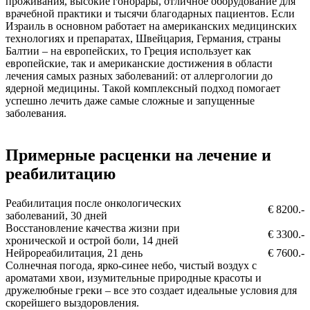
проживания, высокие гонорары, отличное оборудование для
врачебной практики и тысячи благодарных пациентов. Если
Израиль в основном работает на американских медицинских
технологиях и препаратах, Швейцария, Германия, страны
Балтии – на европейских, то Греция использует как
европейские, так и американские достижения в области
лечения самых разных заболеваний: от аллергологии до
ядерной медицины. Такой комплексный подход помогает
успешно лечить даже самые сложные и запущенные
заболевания.
Примерные расценки на лечение и
реабилитацию
Реабилитация после онкологических
€ 8200.-
заболеваний, 30 дней
Восстановление качества жизни при
€ 3300.-
хронической и острой боли, 14 дней
Нейрореабилитация, 21 день
€ 7600.-
Солнечная погода, ярко-синее небо, чистый воздух с
ароматами хвои, изумительные природные красоты и
дружелюбные греки – все это создает идеальные условия для
скорейшего выздоровления.