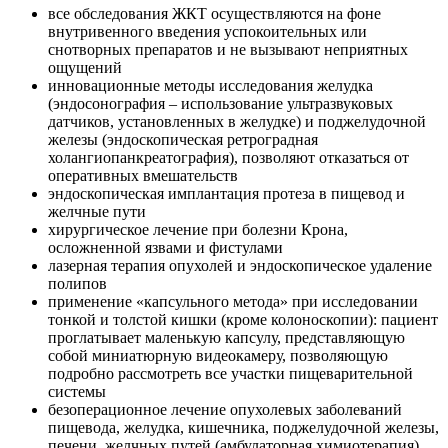
все обследования ЖКТ осуществляются на фоне
внутривенного введения успокоительных или
снотворных препаратов и не вызывают неприятных
ощущений
инновационные методы исследования желудка
(эндосонография – использование ультразвуковых
датчиков, установленных в желудке) и поджелудочной
железы (эндоскопическая ретроградная
холангиопанкреатография), позволяют отказаться от
оперативных вмешательств
эндоскопическая имплантация протеза в пищевод и
желчные пути
хирургическое лечение при болезни Крона,
осложненной язвами и фистулами
лазерная терапия опухолей и эндоскопическое удаление
полипов
применение «капсульного метода» при исследовании
тонкой и толстой кишки (кроме колоноскопии): пациент
проглатывает маленькую капсулу, представляющую
собой миниатюрную видеокамеру, позволяющую
подробно рассмотреть все участки пищеварительной
системы
безоперационное лечение опухолевых заболеваний
пищевода, желудка, кишечника, поджелудочной железы,
печени, желчных путей (амбулаторная химиотерапия)