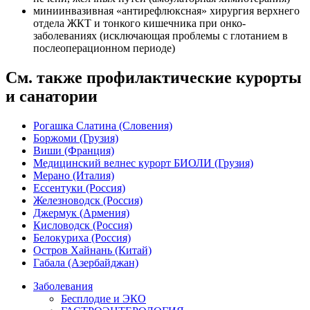
миниинвазивная «антирефлюксная» хирургия верхнего
отдела ЖКТ и тонкого кишечника при онко-
заболеваниях (исключающая проблемы с глотанием в
послеоперационном периоде)
См. также профилактические курорты
и санатории
Рогашка Слатина (Словения)
Боржоми (Грузия)
Виши (Франция)
Медицинский велнес курорт БИОЛИ (Грузия)
Мерано (Италия)
Ессентуки (Россия)
Железноводск (Россия)
Джермук (Армения)
Кисловодск (Россия)
Белокуриха (Россия)
Остров Хайнань (Китай)
Габала (Азербайджан)
Заболевания
Бесплодие и ЭКО