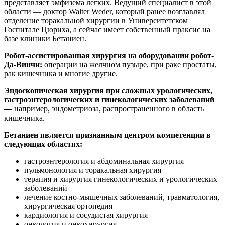
представляет эмфизема легких. Ведущий специалист в этой
области — доктор Walter Weder, который ранее возглавлял
отделение торакальной хирургии в Университетском
Госпитале Цюриха, а сейчас имеет собственный праксис на
базе клиники Бетаниен.
Робот-ассистированная хирургия на оборудовании робот-
Да-Винчи:
операции на желчном пузыре, при раке простаты,
рак кишечника и многие другие.
Эндоскопическая хирургия при сложных урологических,
гастроэнтерологических и гинекологических заболеваний
—
например, эндометриоза, распространенного в область
кишечника.
Бетаниен является признанным центром компетенции в
следующих областях:
гастроэнтерология и абдоминальная хирургия
пульмонология и торакальная хирургия
терапия и хирургия гинекологических и урологических
заболеваний
лечение костно-мышечных заболеваний, травматология,
хирургическая ортопедия
кардиология и сосудистая хирургия
онкология и онкохирургия