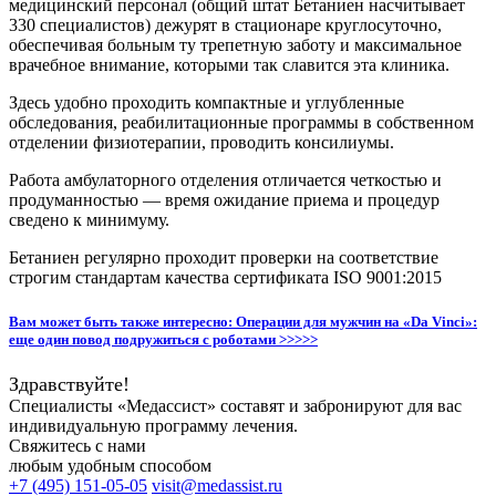
медицинский персонал (общий штат Бетаниен насчитывает
330 специалистов) дежурят в стационаре круглосуточно,
обеспечивая больным ту трепетную заботу и максимальное
врачебное внимание, которыми так славится эта клиника.
Здесь удобно проходить компактные и углубленные
обследования, реабилитационные программы в собственном
отделении физиотерапии, проводить консилиумы.
Работа амбулаторного отделения отличается четкостью и
продуманностью — время ожидание приема и процедур
сведено к минимуму.
Бетаниен регулярно проходит проверки на соответствие
строгим стандартам качества сертификата ISO 9001:2015
Вам может быть также интересно:
Операции для мужчин на «Da Vinci»:
еще один повод подружиться с роботами >>>>>
Здравствуйте!
Специалисты «Медассист» составят и забронируют для вас
индивидуальную программу лечения.
Свяжитесь с нами
любым удобным способом
+7 (495) 151-05-05
visit@medassist.ru