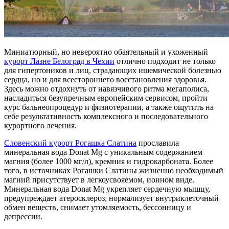
Миниатюрный, но невероятно обаятельный и ухоженный
курорт Лазне Белоград в Чехии
отлично подходит не только
для гипертоников и лиц, страдающих ишемической болезнью
сердца, но и для всестороннего восстановления здоровья.
Здесь можно отдохнуть от навязчивого ритма мегаполиса,
насладиться безупречным европейским сервисом, пройти
курс бальнеопроцедур и физиотерапии, а также ощутить на
себе результативность комплексного и последовательного
курортного лечения.
Словенский курорт Рогашка Слатина
прославила
минеральная вода Donat Mg с уникальным содержанием
магния (более 1000 мг/л), кремния и гидрокарбоната. Более
того, в источниках Рогашки Слатины жизненно необходимый
магний присутствует в легкоусвояемом, ионном виде.
Минеральная вода Donat Mg укрепляет сердечную мышцу,
предупреждает атеросклероз, нормализует внутриклеточный
обмен веществ, снимает утомляемость, бессонницу и
депрессии.