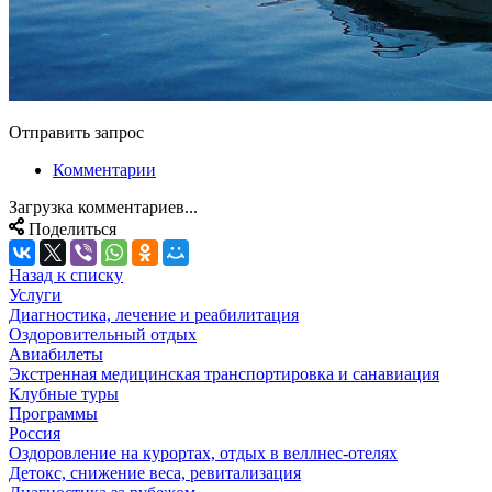
Отправить запрос
Комментарии
Загрузка комментариев...
Поделиться
Назад к списку
Услуги
Диагностика, лечение и реабилитация
Оздоровительный отдых
Авиабилеты
Экстренная медицинская транспортировка и санавиация
Клубные туры
Программы
Россия
Оздоровление на курортах, отдых в веллнес-отелях
Детокс, снижение веса, ревитализация