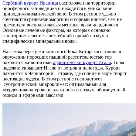
Сербский курорт Иваница
расположен на территории
биосферного заповедника и находится в уникальной
природно-климатической зоне. В этом регионе удачно
сочетаются средиземноморский и горный климат, чем не
преминули воспользоваться местные врачи-кардиологи.
Основные лечебные факторы, на которых основано
санаторное лечение – чистейший горный воздух и
специфические минеральные воды.
На самом берегу живописного Бока-Которского залива в
окружении поросших пышной растительностью гор
находится живописный
адриатическй курорт Игало
.
Горы
надежно укрывают Игало от ветров и непогоды. Курорт
находится в Черногории – стране, где солнце и море творят
настоящие чудеса. В этом регионе господствует
субтропический микроклимат: оптимальный для
«сердечников» уровень влажности и воздух, обогащенный
озоном и эфирными маслами.