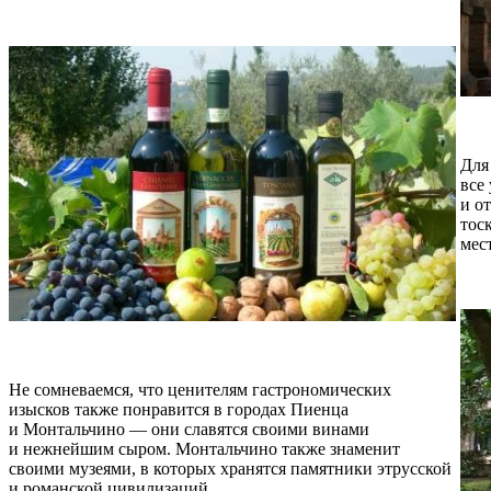
Для
все
и о
тос
мес
Не сомневаемся, что ценителям гастрономических
изысков также понравится в городах Пиенца
и Монтальчино — они славятся своими винами
и нежнейшим сыром. Монтальчино также знаменит
своими музеями, в которых хранятся памятники этрусской
и романской цивилизаций.