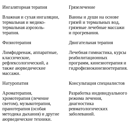
Ингаляторная терапия
Грязелечение
Влажная и сухая ингаляции,
Ванны и души на основе
термальная и медико-
грязей и термальных вод,
термальная аэрозоль-
грязевые лечебные массажи
терапия.
и прогревания.
Физиотерапия
Двигательная терапия
Лимфодренаж, аппаратные,
Лечебная гимнастика, курсы
классические,
реабилитационных
рефлексологический, а
программ, кинезиотерапия и
также аюрведические
гидрофизиокинезиоетерапия.
массажи.
Натуропатия
Консультация специалистов
Ароматерапия,
Разработка индивидуального
хромотерапия (лечение
режима лечения,
светом), музыкотерапия,
диагностика
пранотерапия (особая
ревматологических
методика дыхания) и другие
заболеваний.
аюрведические техники.