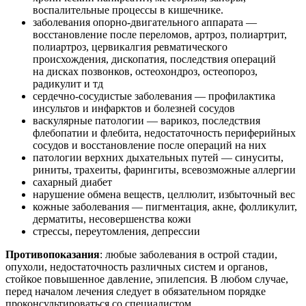
воспалительные процессы в кишечнике.
заболевания опорно-двигательного аппарата —
восстановление после переломов, артроз, полиартрит,
полиартроз, цервикалгия ревматического
происхождения, дископатия, последствия операций
на дисках позвонков, остеохондроз, остеопороз,
радикулит и тд
сердечно-сосудистые заболевания — профилактика
инсультов и инфарктов и болезней сосудов
васкулярные патологии — варикоз, последствия
флебопатии и флебита, недостаточность периферийных
сосудов и восстановление после операций на них
патологии верхних дыхательных путей — синуситы,
риниты, трахеиты, фарингиты, всевозможные аллергии
сахарный диабет
нарушение обмена веществ, целлюлит, избыточный вес
кожные заболевания — пигментация, акне, фолликулит,
дерматиты, несовершенства кожи
стрессы, переутомления, депрессии
Противопоказания
: любые заболевания в острой стадии,
опухоли, недостаточность различных систем и органов,
стойкое повышенное давление, эпилепсия. В любом случае,
перед началом лечения следует в обязательном порядке
проконсультироваться со специалистом.