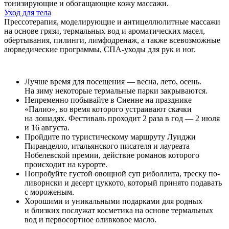
тонизирующие и обогащающие кожу массажи.
Уход для тела
Прессотерапия, моделирующие и антицеллюлитные массажи
на основе грязи, термальных вод и ароматических масел,
обертывания, пилинги, лимфодренаж, а также всевозможные
аюрведические программы, СПА-уходы для рук и ног.
Лучше время для посещения — весна, лето, осень.
На зиму некоторые термальные парки закрываются.
Непременно побывайте в Сиенне на празднике
«Палио», во время которого устраивают скачки
на лошадях. Фестиваль проходит 2 раза в год — 2 июля
и 16 августа.
Пройдите по туристическому маршруту Луиджи
Пиранделло, итальянского писателя и лауреата
Нобелевской премии, действие романов которого
происходит на курорте.
Попробуйте густой овощной суп риболлита, треску по-
ливорнски и десерт цуккото, который принято подавать
с мороженым.
Хорошими и уникальными подарками для родных
и близких послужат косметика на основе термальных
вод и первосортное оливковое масло.