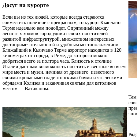
Досуг на курорте
Если вы из тех людей, которые всегда стараются
совместить полезное с прекрасным, то курорт Кьянчано
Терме идеально вам подойдет. Спрятанный между
лесистых холмов город удивит своих посетителей
развитой инфраструктурой, множеством интересных
достопримечательностей и удобным местоположением.
Ближайший к Кьянчано Терме аэропорт находится в 120
километрах от города, в Риме, до которого можно
добраться всего за полтора часа. Близость к столице
Италии даст вам возможность посетить известные во всем
мире места и музеи, начиная от древнего, известного
своими кровавыми гладиаторскими боями и языческими
обрядами Колизея и заканчивая святым для католиков
местом — Ватиканом.
Тем
сов
пре
эпо
Ряд