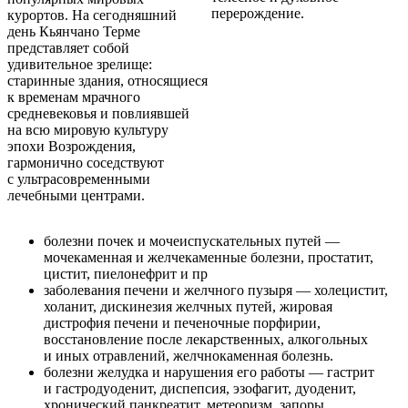
перерождение.
курортов. На сегодняшний
день Кьянчано Терме
представляет собой
удивительное зрелище:
старинные здания, относящиеся
к временам мрачного
средневековья и повлиявшей
на всю мировую культуру
эпохи Возрождения,
гармонично соседствуют
с ультрасовременными
лечебными центрами.
болезни почек и мочеиспускательных путей —
мочекаменная и желчекаменные болезни, простатит,
цистит, пиелонефрит и пр
заболевания печени и желчного пузыря — холецистит,
холанит, дискинезия желчных путей, жировая
дистрофия печени и печеночные порфирии,
восстановление после лекарственных, алкогольных
и иных отравлений, желчнокаменная болезнь.
болезни желудка и нарушения его работы — гастрит
и гастродуоденит, диспепсия, эзофагит, дуоденит,
хронический панкреатит, метеоризм, запоры,