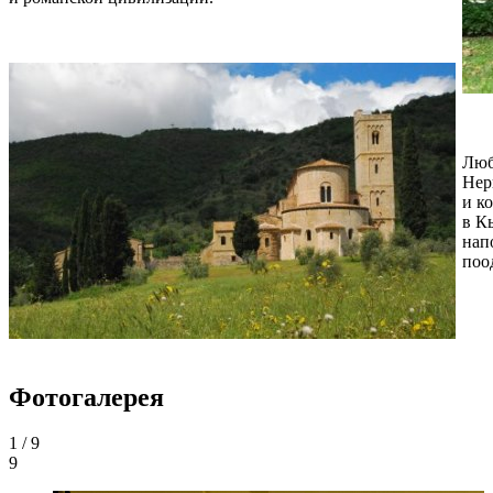
Люб
Нер
и к
в К
нап
поо
Фотогалерея
1
/ 9
9