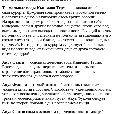
Термальные воды Кьянчано Терме
— главная лечебная
сила курорта. Дождевая вода проникает глубоко под землю
и образует в одном из глубоких слоев грунта бассейн.
На протяжении примерно 50 лет воды впитывают в себя
минералы, соли и другие полезные вещества, после чего под
высоким давлением выходят на поверхность. Бьющий ключом
источник считается целебным не только из-за вошедших в его
состав элементов, но и благодаря отсутствию в воде вредных
примесей. На территории курорта существует 4 основных
вида целебных вод, отличающихся друг от друга составом
и температурой.
Акуа Санта
— основная лечебная вода Кьянчано Терме.
Рекомендована людям, перенесшим гепатит, сильное
отравление или страдающим от заболеваний печени,
желчного пузыря, диабета и остеопороза.
Акуа Фуколи
— самый холодный источник с высоким
уровнем кальция в составе. Способствует укреплению костей,
устраняет воспаление, улучшает работу желудочно-кишечного
тракта и мочеиспускательных путей. Акуа Фуколи следует
пить во второй половине дня после приема пищи.
Акуа Сантиссима
в основном применяют для ингаляций.