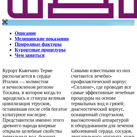
Описание
Медицинские показания
Природные факторы
Курортные процедуры
Чем заняться
Курорт Кьянчано Терме
Самыми известными из них
располагается в сердце
считаются лечебно-
Италии — холмистом
профилактический корпус
и вечнозеленом регионе
«Силлене», где проводят все
Тоскана, в котором когда-то
самые эффективные лечебные
зародилась и сгинула великая
процедуры на основе
цивилизация этрусков,
термальных вод и грязей;
оставившая после себя богатое
диагностический корпус,
культурное наследие.
оснащенный спортзалом,
Представители именно этого
высокоточной аппаратурой
древнего народа впервые
и оборудованием для лечения
открыли целебные свойства
заболеваний сердца, сосудов,
термальных вод, бьющих
двигательного аппарата, кожи