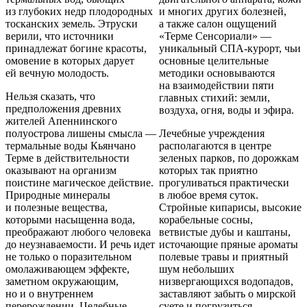
из глубоких недр плодородных
и многих других болезней,
тосканских земель. Этруски
а также салон ощущений
верили, что источники
«Терме Сенсориали» —
принадлежат богине красоты,
уникальный СПА-курорт, чьи
омовение в которых дарует
основные целительные
ей вечную молодость.
методики основываются
на взаимодействии пяти
Нельзя сказать, что
главных стихий: земли,
предположения древних
воздуха, огня, воды и эфира.
жителей Апеннинского
полуострова лишены смысла —
Лечебные учреждения
термальные воды Кьянчано
располагаются в центре
Терме в действительности
зеленых парков, по дорожкам
оказывают на организм
которых так приятно
поистине магическое действие.
прогуливаться практически
Природные минералы
в любое время суток.
и полезные вещества,
Стройные кипарисы, высокие
которыми насыщенна вода,
корабельные сосны,
преображают любого человека
ветвистые дубы и каштаны,
до неузнаваемости. И речь идет
источающие пряные ароматы
не только о поразительном
полевые травы и приятный
омолаживающем эффекте,
шум небольших
заметном окружающим,
низвергающихся водопадов,
но и о внутреннем
заставляют забыть о мирской
перерождении. Целебные
суете и погрузиться