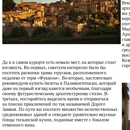
Век
арх
вы 
вор
уло
Мад
Арх
гла
и д
сре
выс
Коз
Да и в самом курорте есть немало мест, на которые стоит
гор
взглянуть. Во-первых, советуем интересно было бы
посетить раскопки храма этрусков, расположенного
недалеко от терм «Фукколи». Во-вторых, настоятельно
рекомендуем купить билеты в Паламонтепаски, который
даже на первый взгляд кажется необычным, благодаря
своему футуристическому архитектурному стилю. В-
третьих, постарайтесь выделить время и отправиться
на поиски приключений по так называемой Дороге
Замков. По пути вы посетите множество величественных
средневековых зданий и отведаете удивительно вкусные
блюда тосканской кухни, поданные вместе с бокалом
отменного вина.