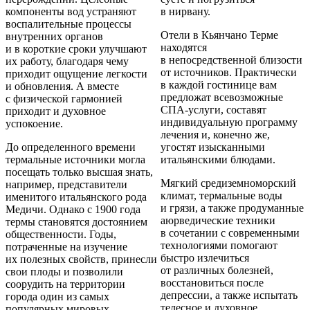
компоненты вод устраняют
в нирвану.
воспалительные процессы
Отели в Кьянчано Терме
внутренних органов
находятся
и в короткие сроки улучшают
в непосредственной близости
их работу, благодаря чему
от источников. Практически
приходит ощущение легкости
в каждой гостинице вам
и обновления. А вместе
предложат всевозможные
с физической гармонией
СПА-услуги, составят
приходит и духовное
индивидуальную программу
успокоение.
лечения и, конечно же,
До определенного времени
угостят изысканными
термальные источники могла
итальянскими блюдами.
посещать только высшая знать,
Мягкий средиземноморский
например, представители
климат, термальные воды
именитого итальянского рода
и грязи, а также продуманные
Медичи. Однако с 1900 года
аюрведические техники
термы становятся достоянием
в сочетании с современными
общественности. Годы,
технологиями помогают
потраченные на изучение
быстро излечиться
их полезных свойств, принесли
от различных болезней,
свои плоды и позволили
восстановиться после
соорудить на территории
депрессии, а также испытать
города один из самых
телесное и духовное
популярных мировых