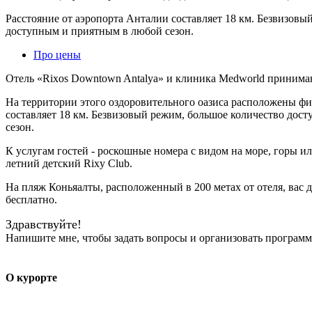
Расстояние от аэропорта Анталии составляет 18 км. Безвизовы
доступным и приятным в любой сезон.
Про цены
Отель «Rixos Downtown Antalya» и клиника Medworld принима
На территории этого оздоровительного оазиса расположены фи
составляет 18 км. Безвизовый режим, большое количество дос
сезон.
К услугам гостей - роскошные номера с видом на море, горы ил
летний детский Rixy Club.
На пляж Коньяалты, расположенный в 200 метах от отеля, ва
бесплатно.
Здравствуйте!
Напишите мне, чтобы задать вопросы и организовать программ
О курорте
Оздоровление, диагностика и отдых на Анатолийском побереж