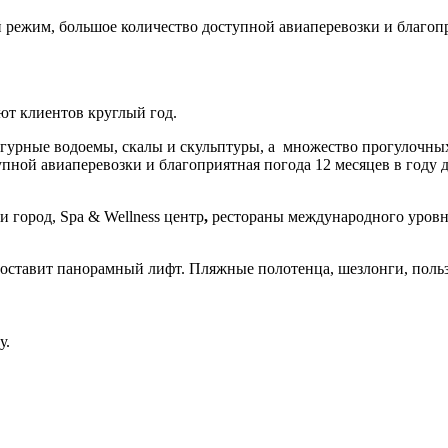
й режим, большое количество доступной авиаперевозки и благоп
ют клиентов круглый год.
гурные водоемы, скалы и скульптуры, а множество прогулочных
тупной авиаперевозки и благоприятная погода 12 месяцев в го
и город, Sра & Wellness центр
,
рестораны международного уровн
с доставит панорамный лифт. Пляжные полотенца, шезлонги, пол
у.
ье