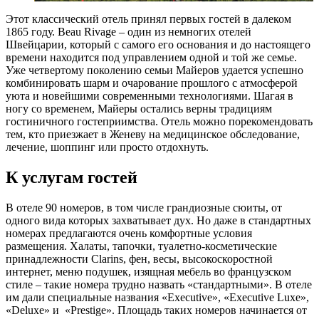
Этот классический отель принял первых гостей в далеком
1865 году. Beau Rivage – один из немногих отелей
Швейцарии, который с самого его основания и до настоящего
времени находится под управлением одной и той же семье.
Уже четвертому поколению семьи Майеров удается успешно
комбинировать шарм и очарование прошлого с атмосферой
уюта и новейшими современными технологиями. Шагая в
ногу со временем, Майеры остались верны традициям
гостиничного гостеприимства. Отель можно порекомендовать
тем, кто приезжает в Женеву на медицинское обследование,
лечение, шоппинг или просто отдохнуть.
К услугам гостей
В отеле 90 номеров, в том числе грандиозные сюиты, от
одного вида которых захватывает дух. Но даже в стандартных
номерах предлагаются очень комфортные условия
размещения. Халаты, тапочки, туалетно-косметические
принадлежности Clarins, фен, весы, высокоскоростной
интернет, меню подушек, изящная мебель во французском
стиле – такие номера трудно назвать «стандартными». В отеле
им дали специальные названия «Executive», «Executive Luxe»,
«Deluxe» и «Prestige». Площадь таких номеров начинается от