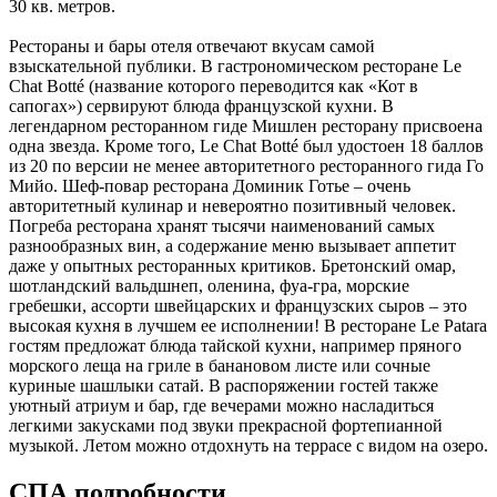
30 кв. метров.
Рестораны и бары отеля отвечают вкусам самой
взыскательной публики. В гастрономическом ресторане Le
Chat Botté (название которого переводится как «Кот в
сапогах») сервируют блюда французской кухни. В
легендарном ресторанном гиде Мишлен ресторану присвоена
одна звезда. Кроме того, Le Chat Botté был удостоен 18 баллов
из 20 по версии не менее авторитетного ресторанного гида Го
Мийо. Шеф-повар ресторана Доминик Готье – очень
авторитетный кулинар и невероятно позитивный человек.
Погреба ресторана хранят тысячи наименований самых
разнообразных вин, а содержание меню вызывает аппетит
даже у опытных ресторанных критиков. Бретонский омар,
шотландский вальдшнеп, оленина, фуа-гра, морские
гребешки, ассорти швейцарских и французских сыров – это
высокая кухня в лучшем ее исполнении! В ресторане Le Patara
гостям предложат блюда тайской кухни, например пряного
морского леща на гриле в банановом листе или сочные
куриные шашлыки сатай. В распоряжении гостей также
уютный атриум и бар, где вечерами можно насладиться
легкими закусками под звуки прекрасной фортепианной
музыкой. Летом можно отдохнуть на террасе с видом на озеро.
СПА подробности