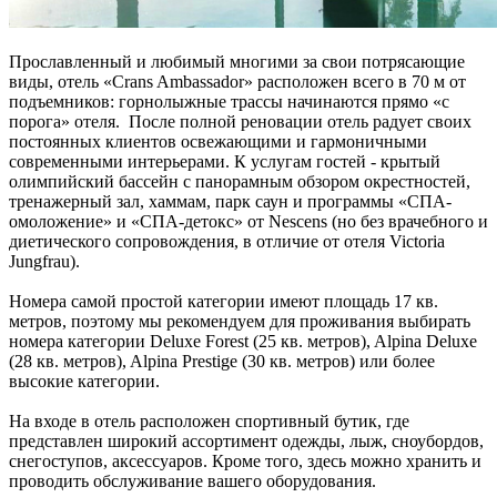
Прославленный и любимый многими за свои потрясающие
виды, отель «Сrans Ambassador» расположен всего в 70 м от
подъемников: горнолыжные трассы начинаются прямо «с
порога» отеля. После полной реновации отель радует своих
постоянных клиентов освежающими и гармоничными
современными интерьерами. К услугам гостей - крытый
олимпийский бассейн с панорамным обзором окрестностей,
тренажерный зал, хаммам, парк саун и программы «СПА-
омоложение» и «СПА-детокс» от Nescens (но без врачебного и
диетического сопровождения, в отличие от отеля Victoria
Jungfrau).
Номера самой простой категории имеют площадь 17 кв.
метров, поэтому мы рекомендуем для проживания выбирать
номера категории Deluxe Forest (25 кв. метров), Alpina Deluxe
(28 кв. метров), Alpina Prestige (30 кв. метров) или более
высокие категории.
На входе в отель расположен спортивный бутик, где
представлен широкий ассортимент одежды, лыж, сноубордов,
снегоступов, аксессуаров. Кроме того, здесь можно хранить и
проводить обслуживание вашего оборудования.