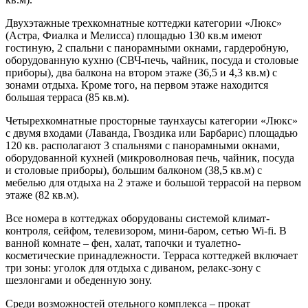
Двухэтажные трехкомнатные коттеджи категории «Люкс»
(Астра, Фиалка и Мелисса) площадью 130 кв.м имеют
гостиную, 2 спальни с панорамными окнами, гардеробную,
оборудованную кухню (СВЧ-печь, чайник, посуда и столовые
приборы), два балкона на втором этаже (36,5 и 4,3 кв.м) с
зонами отдыха. Кроме того, на первом этаже находится
большая терраса (85 кв.м).
Четырехкомнатные просторные таунхаусы категории «Люкс»
с двумя входами (Лаванда, Гвоздика или Барбарис) площадью
120 кв. располагают 3 спальнями с панорамными окнами,
оборудованной кухней (микроволновая печь, чайник, посуда
и столовые приборы), большим балконом (38,5 кв.м) с
мебелью для отдыха на 2 этаже и большой террасой на первом
этаже (82 кв.м).
Все номера в коттеджах оборудованы системой климат-
контроля, сейфом, телевизором, мини-баром, сетью Wi-fi. В
ванной комнате – фен, халат, тапочки и туалетно-
косметические принадлежности. Терраса коттеджей включает
три зоны: уголок для отдыха с диваном, релакс-зону с
шезлонгами и обеденную зону.
Среди возможностей отельного комплекса – прокат