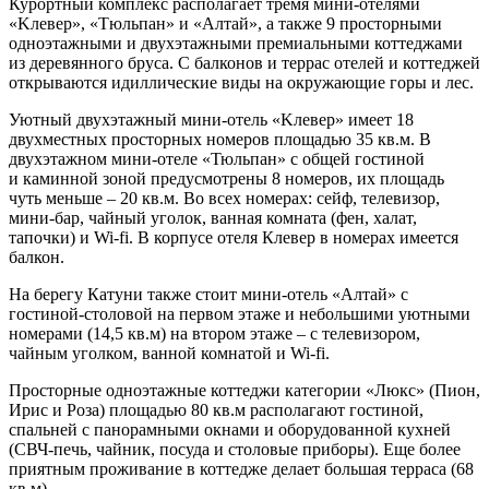
Курортный комплекс располагает тремя мини-отелями
«Kлевер», «Tюльпан» и «Алтай», а также 9 просторными
одноэтажными и двухэтажными премиальными коттеджами
из деревянного бруса. С балконов и террас отелей и коттеджей
открываются идиллические виды на окружающие горы и лес.
Уютный двухэтажный мини-отель «Kлевер» имеет 18
двухместных просторных номеров площадью 35 кв.м. В
двухэтажном мини-отеле «Тюльпан» c общей гостиной
и каминной зоной предусмотрены 8 номеров, их площадь
чуть меньше – 20 кв.м. Во всех номерах: сейф, телевизор,
мини-бар, чайный уголок, ванная комната (фен, халат,
тапочки) и Wi-fi. В корпусе отеля Клевер в номерах имеется
балкон.
На берегу Катуни также стоит мини-отель «Алтай» с
гостиной-столовой на первом этаже и небольшими уютными
номерами (14,5 кв.м) на втором этаже – с телевизором,
чайным уголком, ванной комнатой и Wi-fi.
Просторные одноэтажные коттеджи категории «Люкс» (Пион,
Ирис и Роза) площадью 80 кв.м располагают гостиной,
спальней с панорамными окнами и оборудованной кухней
(СВЧ-печь, чайник, посуда и столовые приборы). Еще более
приятным проживание в коттедже делает большая терраса (68
кв.м).