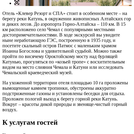
Отель «Клевер Резорт и СПА» стоит в особенном месте – на
берегу реки Катунь, в окружении живописных Алтайских гор
и диких лесов. До аэропорта Горно-Алтайска – 110 км. В 15
км расположено село Чемал с популярными местными
достопримечательностями. В ходе экскурсий вы увидите
ныне неработающую ГЭС, построенную в 1935 году, и
посетите скальный остров Патмос с маленьким храмом
Иоанна Богослова и удивительной судьбой. Можно также
пройти по висячему Ороктойскому мосту над бурлящей
Катунью, прогуляться по «козьей тропе» с восхитительным
видом на место слияния Чемала и Катуни или исследовать
Чемальский краеведческий музей.
На ухоженной территории отеля площадью 10 га проложены
вымощенные камнем тропинки, обустроены аккуратно
подстриженные газоны и установлены беседки для отдыха.
Проложен пологий выход к берегу горной реки Катунь.
Вокруг – красоты дикой природы и звеняще-чистый горный
воздух.
К услугам гостей