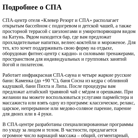
Подробнее о СПА
СПА-центр отеля «Клевер Резорт и СПА» располагает
открытым бассейном с подогревом и детской чашей, а также
просторной террасой с шезлонгами и умиротворяющим видом
на Катунь. Рядом находится бар, где вам предложат
прохладительные напитки, велнес-коктейли и мороженое. Для
тех, кто хочет поддерживать свою форму на отдыхе,
оборудован фитнес-центр с кардио- и силовыми тренажерами,
пространством для индивидуальных и групповых занятий
йогой и пилатесом.
Работает инфракрасная СПА-сауна и четыре жаркие русские
бани: Каменка (до +90 °С), баня Сосна из кедра с обливной
кадушкой, бани Пихта и Липа. После процедуры вам
предложат алтайский травяной чай с мёдом и орешками. При
желании вы можете воспользоваться услугами пармейстера и
массажиста или взять одну из программ: классическое, релакс,
царское, непрерывное или медово-соляное парение, парение
для двоих или в 4 руки.
В СПА-центре разработаны специализированные программы
по уходу за лицом и телом. В частности, предлагается
огромное число вариаций массажа – общий, сегментарный,