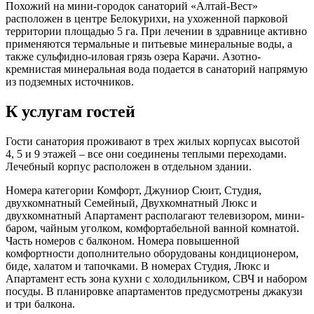
Похожий на мини-городок санаторий «Алтай-Вест»
расположен в центре Белокурихи, на ухоженной парковой
территории площадью 5 га. При лечении в здравнице активно
применяются термальные и питьевые минеральные воды, а
также сульфидно-иловая грязь озера Карачи. Азотно-
кремнистая минеральная вода подается в санаторий напрямую
из подземных источников.
К услугам гостей
Гости санатория проживают в трех жилых корпусах высотой
4, 5 и 9 этажей – все они соединены теплыми переходами.
Лечебный корпус расположен в отдельном здании.
Номера категории Комфорт, Джуниор Сюит, Студия,
двухкомнатный Семейный, Двухкомнатный Люкс и
двухкомнатный Апартамент располагают телевизором, мини-
баром, чайным уголком, комфортабельной ванной комнатой.
Часть номеров с балконом. Номера повышенной
комфортности дополнительно оборудованы кондиционером,
биде, халатом и тапочками. В номерах Студия, Люкс и
Апартамент есть зона кухни с холодильником, СВЧ и набором
посуды. В планировке апартаментов предусмотрены джакузи
и три балкона.