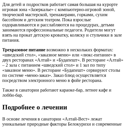
Для детей и подростков работает самая большая на курорте
игровая зона «Зазеркалье» с компьютерно-игровой зоной,
творческой мастерской, тренажерами, горками, сухим
бассейном и детским театром. Пока взрослые
оздоравливаются и расслабляются на процедурах, детьми
занимаются профессиональные педагоги. Родители могут
взять на прокат детскую кроватку, коляску и стульчики в зале
питания.
Трехразовое питание
возможно в нескольких форматах:
«шведский стол», «заказное меню» или «люкс-питание» в
двух ресторанах «Алтай» и «Будапешт». В ресторане «Алтай»
– 2 зала с питанием «шведский стол» и 1 зал по типу
«заказное меню». В ресторане «Будапешт» сервируют столы
по системе «меню-заказ». Заказ блюд осуществляется
посредством электронного меню в фойе ресторана.
Также в санатории работают караоке-бар, летнее кафе и
лобби-бар.
Подробнее о лечении
В основе лечения в санатории «Алтай-Вест» лежат
уникальные природные факторы Белокурихи и современные