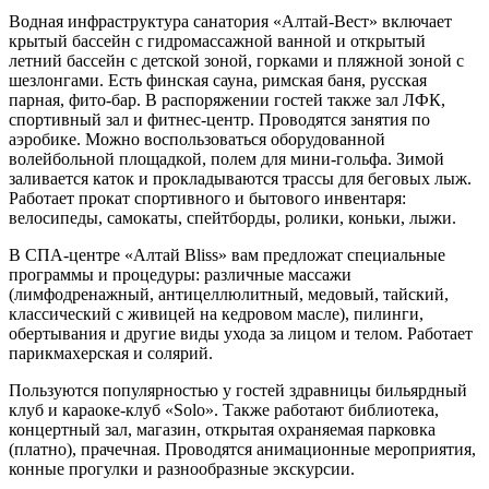
Водная инфраструктура санатория «Алтай-Вест» включает
крытый бассейн с гидромассажной ванной и открытый
летний бассейн с детской зоной, горками и пляжной зоной с
шезлонгами. Есть финская сауна, римская баня, русская
парная, фито-бар. В распоряжении гостей также зал ЛФК,
спортивный зал и фитнес-центр. Проводятся занятия по
аэробике. Можно воспользоваться оборудованной
волейбольной площадкой, полем для мини-гольфа. Зимой
заливается каток и прокладываются трассы для беговых лыж.
Работает прокат спортивного и бытового инвентаря:
велосипеды, самокаты, спейтборды, ролики, коньки, лыжи.
В СПА-центре «Алтай Bliss» вам предложат специальные
программы и процедуры: различные массажи
(лимфодренажный, антицеллюлитный, медовый, тайский,
классический с живицей на кедровом масле), пилинги,
обертывания и другие виды ухода за лицом и телом. Работает
парикмахерская и солярий.
Пользуются популярностью у гостей здравницы бильярдный
клуб и караоке-клуб «Solo». Также работают библиотека,
концертный зал, магазин, открытая охраняемая парковка
(платно), прачечная. Проводятся анимационные мероприятия,
конные прогулки и разнообразные экскурсии.