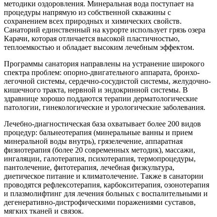
методики оздоровления. Минеральная вода поступает на
процедуры напрямую из собственной скважины с
сохранением всех природных и химических свойств.
Санаторий единственный на курорте использует грязь озера
Карачи, которая отличается высокой пластичностью,
теплоемкостью и обладает высоким лечебным эффектом.
Программы санатория направлены на устранение широкого
спектра проблем: опорно-двигательного аппарата, бронхо-
легочной системы, сердечно-сосудистой системы, желудочно-
кишечного тракта, нервной и эндокринной системы. В
здравнице хорошо поддаются терапии дерматологические
патологии, гинекологические и урологические заболевания.
Лечебно-диагностическая база охватывает более 200 видов
процедур: бальнеотерапия (минеральные ванны и прием
минеральной воды внутрь), грязелечение, аппаратная
физиотерапия (более 20 современных методик), массажи,
ингаляции, галотерапия, психотерапия, термопроцедуры,
пантолечение, фитотерапия, лечебная физкультура,
диетическое питание и климатолечение. Также в санатории
проводятся рефлексотерапия, карбокситерапия, озонотерапия
и плазмолифтинг для лечения больных с воспалительными и
дегенеративно-дистрофическими поражениями суставов,
мягких тканей и связок.