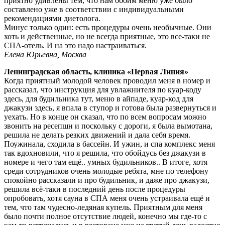
приятно удивлены тем, что нам обоим меню уже было
составлено уже в соответствии с индивидуальными
рекомендациями диетолога.
Минус только один: есть процедуры очень необычные. Они
хоть и действенные, но не всегда приятные, это все-таки не
СПА-отель. И на это надо настраиваться.
Елена Юрьевна, Москва
Ленинградская область, клиника «Первая Линия»
Когда приятный молодой человек проводил меня в номер и
рассказал, что инструкция для увлажнителя по куар-коду
здесь, для будильника тут, меню в айпаде, куар-код для
джакузи здесь, я впала в ступор и готова была развернуться и
уехать. Но в конце он сказал, что по всем вопросам можно
звонить на ресепшн и поскольку с дороги, я была вымотана,
решила не делать резких движений и дала себя время.
Поужинала, сходила в бассейн. И ужин, и спа комплекс меня
так вдохновили, что я решила, что обойдусь без джакузи в
номере и чего там ещё.. умных будильников.. В итоге, хотя
среди сотрудников очень молодые ребята, мне по телефону
спокойно рассказали и про будильник, и даже про джакузи,
решила всё-таки в последний день после процедуры
опробовать, хотя сауна в СПА меня очень устраивала ещё и
тем, что там чудесно-ледяная купель. Приятным для меня
было почти полное отсутствие людей, конечно мы где-то с