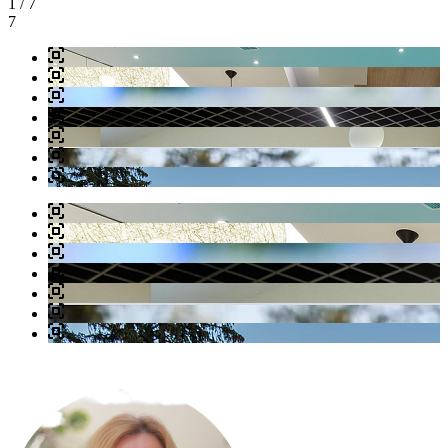
1
/ 7
7