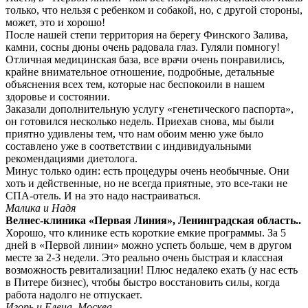
только, что нельзя с ребенком и собакой, но, с другой стороны,
может, это и хорошо!
После нашей степи территория на берегу Финского Залива,
камни, сосны дюны очень радовала глаз. Гуляли помногу!
Отличная медицинская база, все врачи очень понравились,
крайне внимательное отношение, подробные, детальные
объяснения всех тем, которые нас беспокоили в нашем
здоровье и состоянии.
Заказали дополнительную услугу «генетического паспорта»,
он готовился несколько недель. Приехав снова, мы были
приятно удивлены тем, что нам обоим меню уже было
составлено уже в соответствии с индивидуальными
рекомендациями диетолога.
Минус только один: есть процедуры очень необычные. Они
хоть и действенные, но не всегда приятные, это все-таки не
СПА-отель. И на это надо настраиваться.
Малика и Надя
Велнес-клиника «Первая Линия», Ленинградская область..
Хорошо, что клинике есть короткие емкие программы. За 5
дней в «Первой линии» можно успеть больше, чем в другом
месте за 2-3 недели. Это реально очень быстрая и классная
возможность ревитализации! Плюс недалеко ехать (у нас есть
в Питере бизнес), чтобы быстро восстановить силы, когда
работа надолго не отпускает.
Игорь и Елена, Москва