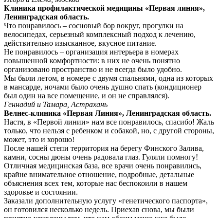
Клиника профилактической медицины «Первая линия»,
Ленинградская область.
Что понравилось – сосновый бор вокруг, прогулки на
велосипедах, серьезный комплексный подход к лечению,
действительно изысканное, вкусное питание.
Не понравилось – организация интерьера в номерах
повышенной комфортности: в них не очень понятно
организовано пространство и не всегда было удобно.
Мы были летом, в номере с двумя спальнями, одна из которых
в мансарде, ночами было очень душно спать (кондиционер
был один на все помещение, и он не справлялся).
Геннадий и Тамара, Астрахань
Велнес-клиника «Первая Линия», Ленинградская область.
Настя, в «Первой линии» нам все понравилось, спасибо! Жаль
только, что нельзя с ребенком и собакой, но, с другой стороны,
может, это и хорошо!
После нашей степи территория на берегу Финского Залива,
камни, сосны дюны очень радовала глаз. Гуляли помногу!
Отличная медицинская база, все врачи очень понравились,
крайне внимательное отношение, подробные, детальные
объяснения всех тем, которые нас беспокоили в нашем
здоровье и состоянии.
Заказали дополнительную услугу «генетического паспорта»,
он готовился несколько недель. Приехав снова, мы были