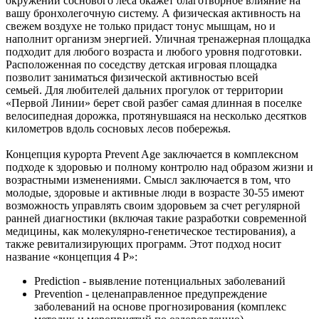
окружении соснового леса окажет благотворное влияние на
вашу бронхолегочную систему. А физическая активность на
свежем воздухе не только придаст тонус мышцам, но и
наполнит организм энергией. Уличная тренажерная площадка
подходит для любого возраста и любого уровня подготовки.
Расположенная по соседству детская игровая площадка
позволит заниматься физической активностью всей
семьей. Для любителей дальних прогулок от территории
«Первой Линии» берет свой разбег самая длинная в поселке
велосипедная дорожка, протянувшаяся на несколько десятков
километров вдоль сосновых лесов побережья.
Концепция курорта Prevent Age заключается в комплексном
подходе к здоровью и полному контролю над образом жизни и
возрастными изменениями. Смысл заключается в том, что
молодые, здоровые и активные люди в возрасте 30-55 имеют
возможность управлять своим здоровьем за счет регулярной
ранней диагностики (включая такие разработки современной
медицины, как молекулярно-генетическое тестирования), а
также ревитализирующих программ. Этот подход носит
название «концепция 4 P»:
Prediction - выявление потенциальных заболеваний
Prevention - целенаправленное предупреждение
заболеваний на основе прогнозирования (комплекс