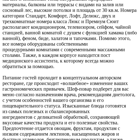
материалы, балконы или террасы с видами на залив или
сосновый лес, высокие потолки и площадь от 30 кв.м. Номера
категории Стандарт, Комфорт, Лофт, Делюкс, двух и
трехкомнатные номера класса Люкс и Премиум Сюит
располагают кондиционером, телевизором, сейфом, чайной
станцией, ванной комнатой с душем с функцией хамама (либо
ванной), феном, биде, халатом и тапочками. Помимо этого,
все номера оборудованы собственными
процедурными комнатами с современными массажными
столами. Также, в каждом корпусе находится пост
медицинского ассистента, к которому всегда можно
обратиться за помощью.
Питание гостей проходит в концептуальном авторском
ресторане, где происходит «волшебное» изменение ваших
гастрономических привычек. Шеф-повар подберет для вас
меню согласно назначениям врача, рекомендациям диетолога,
с учетом особенностей вашего организма и его
пищеварительного статуса. Изысканные блюда готовятся
из самых полезных и сбалансированных
ингредиентов с деликатной обработкой, сохраняющей
вкусовые качества продукта и его полезные свойства.
Предпочтение отдается овощам, фруктам, продуктам с
низким содержанием лектинов, насыщенных жиров и
быстрых углеводов, безглютеновым продуктам, а также