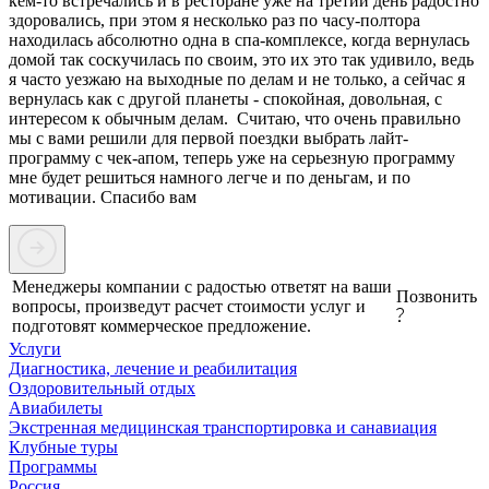
кем-то встречались и в ресторане уже на третий день радостно
здоровались, при этом я несколько раз по часу-полтора
находилась абсолютно одна в спа-комплексе, когда вернулась
домой так соскучилась по своим, это их это так удивило, ведь
я часто уезжаю на выходные по делам и не только, а сейчас я
вернулась как с другой планеты - спокойная, довольная, с
интересом к обычным делам. Считаю, что очень правильно
мы с вами решили для первой поездки выбрать лайт-
программу с чек-апом, теперь уже на серьезную программу
мне будет решиться намного легче и по деньгам, и по
мотивации. Спасибо вам
Менеджеры компании с радостью ответят на ваши
Позвонить
вопросы, произведут расчет стоимости услуг и
подготовят коммерческое предложение.
Услуги
Диагностика, лечение и реабилитация
Оздоровительный отдых
Авиабилеты
Экстренная медицинская транспортировка и санавиация
Клубные туры
Программы
Россия