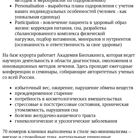
методик и мероприятий по оздоровлению)
Personalisation - выработка плана оздоровления с учетом
ваших индивидуальных особенностей (человек - как
уникальная единица)
Participation - вовлечение пациента в здоровый образ
жизни: коррекция питания, сна, разработка
сбалансированного комплекса физической
нагрузки, подбор витаминов, минералов и нутриентов
(осознанность и ответственность за свое здоровье)
На базе курорта работает Академия Биохакинга, которая ведет
научную деятельность в области диагностики, омоложения и
инновационных методов лечения. Здесь проходят ежегодные
конференции и семинары, собирающие авторитетных ученых
со всей России.
избыточный вес, ожирение, нарушение обмена веществ
преждевременное старение
потребность в косметологических вмешательствах
стрессовые и постстрессовые состояния, хроническая
утомляемость, нарушения сна
болезни желудочно-кишечного тракта
гинекологические и урологические заболевания
70 номеров клиники выполнены в стиле эко-минимализма –
мягкие и спокойные тона, натуральные природные