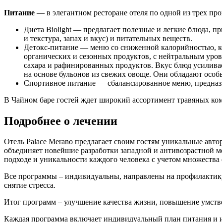
Питание
— в элегантном ресторане отеля по одной из трех про
Диета Biolight — предлагает полезные и легкие блюда, 
и текстура, запах и вкус) и питательных веществ.
Детокс-питание — меню со сниженной калорийностью, ко
органических и сезонных продуктов, с нейтральным уров
сахара и рафинированных продуктов. Вкус блюд усиливае
на основе бульонов из свежих овоще. Они обладают ос
Спортивное питание — сбалансированное меню, предназ
В Чайном баре гостей ждет широкий ассортимент травяных ком
Подробнее о лечении
Отель Palace Merano предлагает своим гостям уникальные авт
объединяет новейшие разработки западной и антивозрастной 
подходе и уникальности каждого человека с учетом множества 
Все программы – индивидуальны, направлены на профилактику 
снятие стресса.
Итог программ – улучшение качества жизни, повышение умстве
Каждая программа включает индивидуальный план питания и 