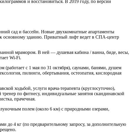
илограммов и восстановиться. В 2019 году, по версии
нний сад и бассейн. Новые двухкомнатные апартаменты
ем к основному зданию. Приватный лифт ведет в СПА-центр
анной мрамором. В ней — душевая кабина / ванна, биде, весы,
ает Wi-Fi.
работает с 1 мая по 31 октября), саунами, банями, душем
ксология, пилинги, обертывания, остеопатия, кислородная
вской ходьбой, услуги врача-терапевта (круглосуточно),
й тренер по фитнесу, индивидуальные занятия скандинавской
истка, прачечная.
8-луночным полем (около 6 км) с природными озерами,
ми до 4 кг (по предварительному запросу, за дополнительную
прещено.