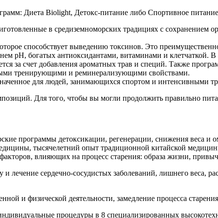
грамм: Диета Biolight, Детокс-питание либо Спортивное питание
приготовленные в средиземноморских традициях с сохранением о
торое способствует выведению токсинов. Это преимущественно
нем рН, богатых антиоксидантами, витаминами и клетчаткой. В м
тся за счет добавления ароматных трав и специй. Также прогр
обыми тренирующими и реминерализующими свойствами.
наченное для людей, занимающихся спортом и интенсивными т
позиций. Для того, чтобы вы могли продолжить правильно питат
орские программы детоксикации, регенерации, снижения веса и 
медицины, тысячелетний опыт традиционной китайской медицины
факторов, влияющих на процесс старения: образа жизни, привыче
и лечение сердечно-сосудистых заболеваний, лишнего веса, ра
нной и физической деятельности, замедление процесса старени
индивидуальные процедуры в 8 специализированных высокотехн