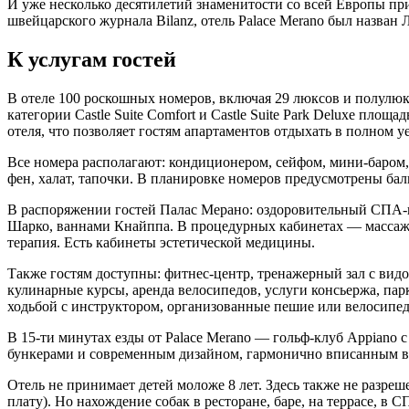
И уже несколько десятилетий знаменитости со всей Европы при
швейцарского журнала Bilanz, отель Palace Merano был назван
К услугам гостей
В отеле 100 роскошных номеров, включая 29 люксов и полулю
категории Castle Suite Comfort и Castle Suite Park Deluxe п
отеля, что позволяет гостям апартаментов отдыхать в полном у
Все номера располагают: кондиционером, сейфом, мини-баром,
фен, халат, тапочки. В планировке номеров предусмотрены бал
В распоряжении гостей Палас Мерано: оздоровительный СПА-це
Шарко, ваннами Кнайппа. В процедурных кабинетах — массаж, 
терапия. Есть кабинеты эстетической медицины.
Также гостям доступны: фитнес-центр, тренажерный зал с видом
кулинарные курсы, аренда велосипедов, услуги консьержа, па
ходьбой с инструктором, организованные пешие или велосипед
В 15-ти минутах езды от Palace Merano — гольф-клуб Appiano с
бункерами и современным дизайном, гармонично вписанным в
Отель не принимает детей моложе 8 лет. Здесь также не разре
плату). Но нахождение собак в ресторане, баре, на террасе, в