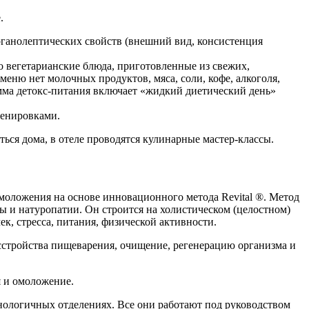
.
рганолептических свойств (внешний вид, консистенция
 вегетарианские блюда, приготовленные из свежих,
еню нет молочных продуктов, мяса, соли, кофе, алкоголя,
амма детокс-питания включает «жидкий диетический день»
ренировками.
ься дома, в отеле проводятся кулинарные мастер-классы.
омоложения на основе инновационного метода Revital ®. Метод
 и натуропатии. Он строится на холистическом (целостном)
к, стресса, питания, физической активности.
сстройства пищеварения, очищение, регенерацию организма и
я и омоложение.
ологичных отделениях. Все они работают под руководством