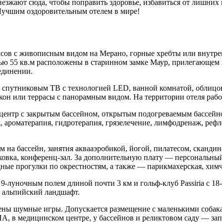
езжают сюда, чтобы поправить здоровье, избавиться от лишних к
 Лучшим оздоровительным отелем в мире!
ксов с живописным видом на Мерано, горные хребты или внутре
лощадью 55 кв.м расположены в старинном замке Маур, прилегающ
единении.
 спутниковым ТВ с технологией LED, ванной комнатой, облицов
кон или террасы с панорамным видом. На территории отеля работ
нтр с закрытым бассейном, открытым подогреваемым бассейном (
ароматерапия, гидротерапия, грязелечение, лимфодренаж, рефле
 на бассейн, занятия аквааэробикой, йогой, пилатесом, скандина
рковка, конференц-зал. За дополнительную плату — персональны
ные прогулки по окрестностям, а также — парикмахерская, химч
 9-луночным полем длиной почти 3 км и гольф-клуб Passiria с 1
 альпийский ландшафт.
шены шумные игры. Допускается размещение с маленькими собака
 СПА, в медицинском центре, у бассейнов и реликтовом саду — за