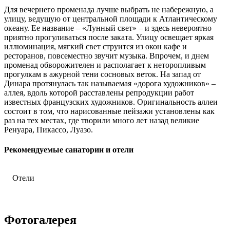
Для вечернего променада лучше выбрать не набережную, а
улицу, ведущую от центральной площади к Атлантическому
океану. Ее название – «Лунный свет» – и здесь невероятно
приятно прогуливаться после заката. Улицу освещает яркая
иллюминация, мягкий свет струится из окон кафе и
ресторанов, повсеместно звучит музыка. Впрочем, и днем
променад обворожителен и располагает к неторопливым
прогулкам в ажурной тени сосновых веток. На запад от
Динара протянулась так называемая «дорога художников» –
аллея, вдоль которой расставлены репродукции работ
известных французских художников. Оригинальность аллеи
состоит в том, что нарисованные пейзажи установлены как
раз на тех местах, где творили много лет назад великие
Ренуара, Пикассо, Луазо.
Рекомендуемые санатории и отели
Отели
Novotel Dinard Thalassa, 4*
Фотогалерея