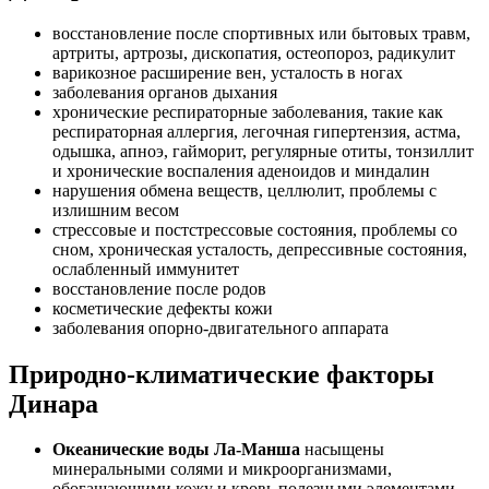
восстановление после спортивных или бытовых травм,
артриты, артрозы, дископатия, остеопороз, радикулит
варикозное расширение вен, усталость в ногах
заболевания органов дыхания
хронические респираторные заболевания, такие как
респираторная аллергия, легочная гипертензия, астма,
одышка, апноэ, гайморит, регулярные отиты, тонзиллит
и хронические воспаления аденоидов и миндалин
нарушения обмена веществ, целлюлит, проблемы с
излишним весом
стрессовые и постстрессовые состояния, проблемы со
сном, хроническая усталость, депрессивные состояния,
ослабленный иммунитет
восстановление после родов
косметические дефекты кожи
заболевания опорно-двигательного аппарата
Природно-климатические факторы
Динара
Океанические воды Ла-Манша
насыщены
минеральными солями и микроорганизмами,
обогащающими кожу и кровь полезными элементами.