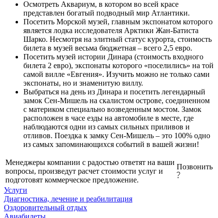
Осмотреть Аквариум, в котором во всей красе
представлен богатый подводный мир Атлантики.
Посетить Морской музей, главным экспонатом которого
является лодка исследователя Арктики Жан-Батиста
Шарко. Несмотря на элитный статус курорта, стоимость
билета в музей весьма бюджетная – всего 2,5 евро.
Посетить музей истории Динара (стоимость входного
билета 2 евро), экспонаты которого «поселились» на той
самой вилле «Евгения». Изучить можно не только сами
экспонаты, но и знаменитую виллу.
Выбраться на день из Динара и посетить легендарный
замок Сен-Мишель на скалистом острове, соединенном
с материком специально возведенным мостом. Замок
расположен в часе езды на автомобиле в месте, где
наблюдаются одни из самых сильных приливов и
отливов. Поездка к замку Сен-Мишель – это 100% одно
из самых запоминающихся событий в вашей жизни!
Менеджеры компании с радостью ответят на ваши
Позвонить
вопросы, произведут расчет стоимости услуг и
подготовят коммерческое предложение.
Услуги
Диагностика, лечение и реабилитация
Оздоровительный отдых
Авиабилеты