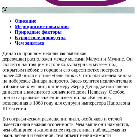
Описание
Медицинские показания
Природные факторы
Курортные процедуры
Чем заняться
Динар (в прошлом небольшая рыбацкая
деревушка) расположен между мысами Малуэн и Мулине. Он
является настоящим историко-культурным музеем под
открытым небом: в городе и его окрестностях построено
более 400 вилл в стиле «бель эпок». Стать обитателем виллы
на побережье Динара непросто. Здесь селится исключительно
избранный круг лиц, к примеру Жерар Депардье или члены
династии знаменитого коньячного дома Hennessy. Особое,
почти сакральное значение имеет вилла «Евгения»,
возведенная в 1868 году для супруги императора Наполеона
III Евгении.
В географическом размещении вилл, особняков и отелей
имеется одна важная особенность. Чем выше они находятся,
чем обширнее и живописнее перспектива, наблюдаемая из
окон, веранд и балконов, тем объект недвижимости