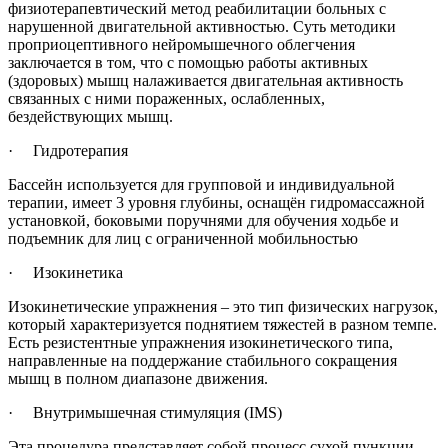
физиотерапевтический метод реабилитации больных с
нарушенной двигательной активностью. Суть методики
проприоцептивного нейромышечного облегчения
заключается в том, что с помощью работы активных
(здоровых) мышц налаживается двигательная активность
связанных с ними пораженных, ослабленных,
бездействующих мышц.
· Гидротерапия
Бассейн используется для групповой и индивидуальной
терапии, имеет 3 уровня глубины, оснащён гидромассажной
установкой, боковыми поручнями для обучения ходьбе и
подъемник для лиц с ограниченной мобильностью
· Изокинетика
Изокинетические упражнения – это тип физических нагрузок,
который характеризуется поднятием тяжестей в разном темпе.
Есть резистентные упражнения изокинетического типа,
направленные на поддержание стабильного сокращения
мышц в полном диапазоне движения.
· Внутримышечная стимуляция (IMS)
Эта процедура представляет собой процесс сухой пункции