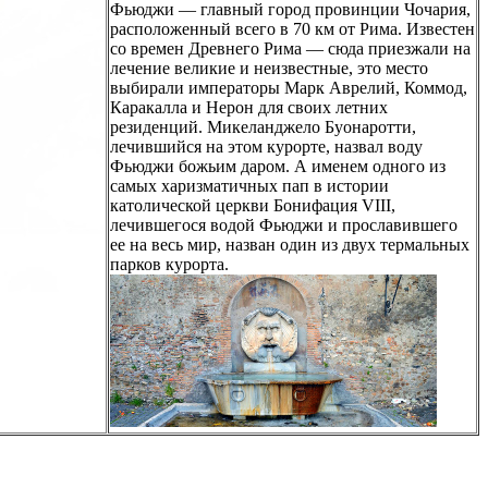
Фьюджи — главный город провинции Чочария,
расположенный всего в 70 км от Рима. Известен
со времен Древнего Рима — сюда приезжали на
лечение великие и неизвестные, это место
выбирали императоры Марк Аврелий, Коммод,
Каракалла и Нерон для своих летних
резиденций. Микеланджело Буонаротти,
лечившийся на этом курорте, назвал воду
Фьюджи божьим даром. А именем одного из
самых харизматичных пап в истории
католической церкви Бонифация VIII,
лечившегося водой Фьюджи и прославившего
ее на весь мир, назван один из двух термальных
парков курорта.