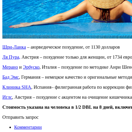
Шри-Ланка
– аюрведическое похудение, от 1130 долларов
Ля Пура,
Австрия – похудение только для женщин, от 1734 евр
Мерано
и
Эрбуско
, Италия – похудение по методике Анри Шено
Бад Эмс
, Германия – немецкое качество и оригинальные методи
Клиника SHA
, Испания– филигранная работа по коррекции фи
Иглс
, Австрия – похудение с акцентом на очищение кишечника,
Стоимость указана на человека в 1/2 DBL на 8 дней, включ
Отправить запрос
Комментарии